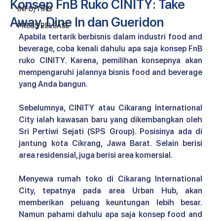
Konsep FnB Ruko CINITY: Take
INFO/TIPS
Away, Dine In dan Gueridon
PRESS RELEASE
Apabila tertarik berbisnis dalam industri food and 
beverage, coba kenali dahulu apa saja 
konsep FnB 
ruko CINITY
. Karena, pemilihan konsepnya akan 
mempengaruhi jalannya bisnis food and beverage 
yang Anda bangun.
Sebelumnya, CINITY
atau Cikarang International 
City ialah kawasan baru yang dikembangkan oleh 
Sri Pertiwi Sejati (SPS Group). Posisinya ada di 
jantung kota Cikrang, Jawa Barat. Selain berisi 
area residensial, juga berisi area komersial.
Menyewa rumah toko di Cikarang International 
City, tepatnya pada area Urban Hub, akan 
memberikan peluang keuntungan lebih besar. 
Namun pahami dahulu apa saja konsep food and 