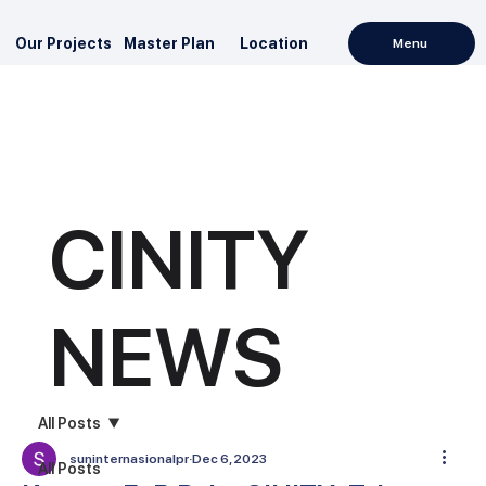
Our Projects
Master Plan
Location
Menu
CINITY
NEWS
All Posts
suninternasionalpr
Dec 6, 2023
All Posts