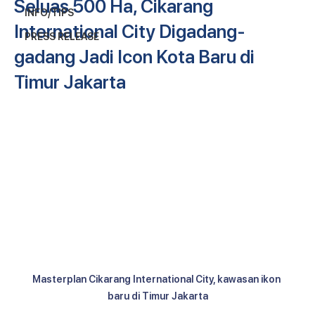
Seluas 500 Ha, Cikarang
INFO/TIPS
International City Digadang-
PRESS RELEASE
gadang Jadi Icon Kota Baru di
Timur Jakarta
Masterplan Cikarang International City, kawasan ikon 
baru di Timur Jakarta