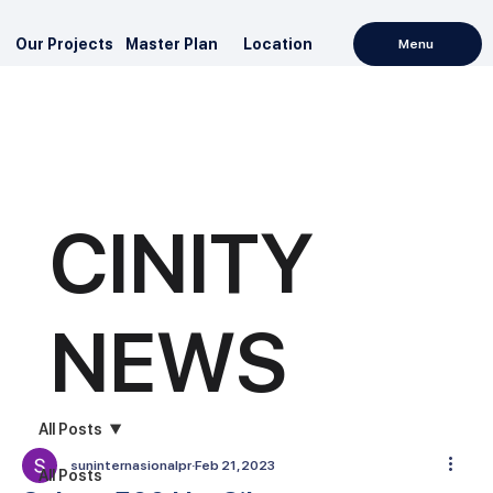
Our Projects
Master Plan
Location
Menu
CINITY
NEWS
All Posts
suninternasionalpr
Feb 21, 2023
All Posts