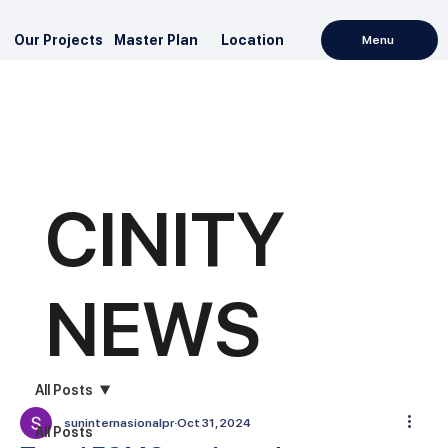
Our Projects
Master Plan
Location
Menu
CINITY
NEWS
All Posts
suninternasionalpr
Oct 31, 2024
All Posts