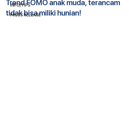
Trend FOMO anak muda, terancam
INFO/TIPS
tidak bisa miliki hunian!
PRESS RELEASE