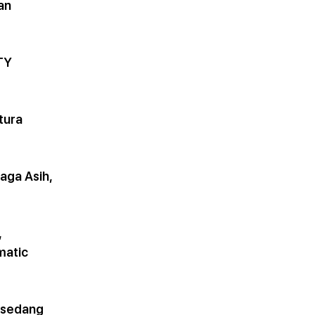
an 
ITY
tura 
aga Asih, 
 
matic 
 sedang 