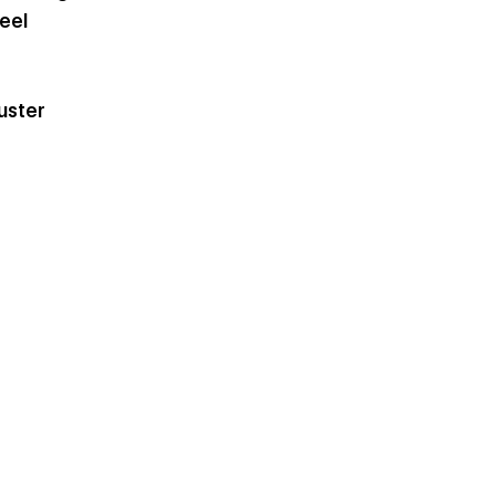
eel 
uster 