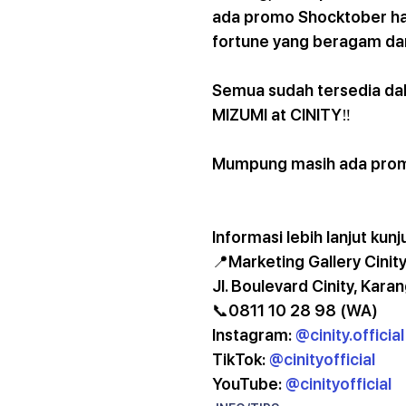
ada promo Shocktober han
fortune yang beragam da
Semua sudah tersedia dal
MIZUMI at CINITY‼️
Mumpung masih ada promo
Informasi lebih lanjut kunj
📍Marketing Gallery Cinity
JI. Boulevard Cinity, Kara
📞0811 10 28 98 (WA)
Instagram: 
@cinity.official
TikTok: 
@cinityofficial
YouTube: 
@cinityofficial