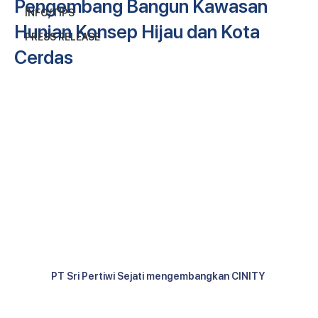
Pengembang Bangun Kawasan
INFO/TIPS
Hunian Konsep Hijau dan Kota
PRESS RELEASE
Cerdas
PT Sri Pertiwi Sejati mengembangkan CINITY 