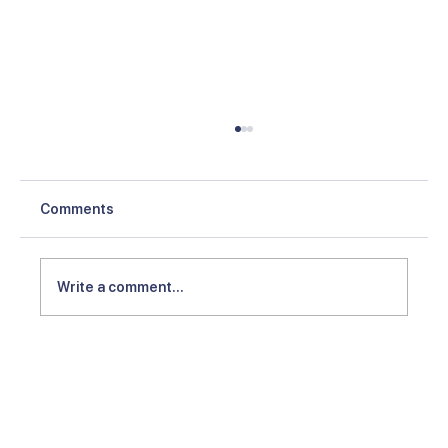
Comments
Write a comment...
Gratis PPN rumah, bisnis properti
diperkirakan semakin baik