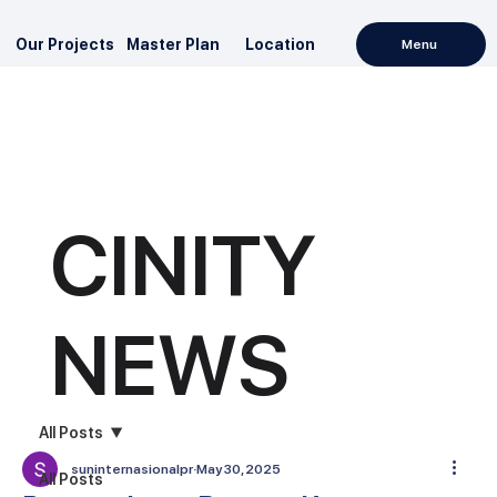
Our Projects
Master Plan
Location
Menu
CINITY
NEWS
All Posts
suninternasionalpr
May 30, 2025
All Posts