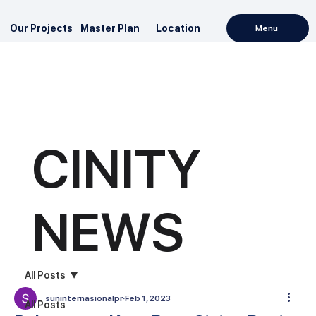
Our Projects
Master Plan
Location
Menu
CINITY
NEWS
All Posts
suninternasionalpr
Feb 1, 2023
All Posts