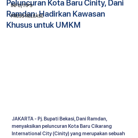
Peluncuran Kota Baru Cinity, Dani
INFO/TIPS
Ramdan: Hadirkan Kawasan
PRESS RELEASE
Khusus untuk UMKM
JAKARTA - Pj. Bupati Bekasi, Dani Ramdan, 
menyaksikan peluncuran Kota Baru Cikarang 
International City (Cinity) yang merupakan sebuah 