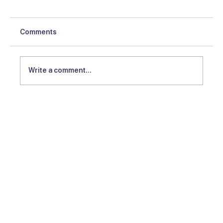
Comments
Write a comment...
Pentingnya Memilih Hunian yang
Strategis di Cikarang