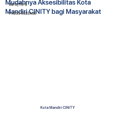
Mudahnya Aksesibilitas Kota
INFO/TIPS
Mandiri CINITY bagi Masyarakat
PRESS RELEASE
Kota Mandiri CINITY