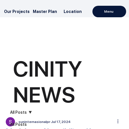
Our Projects
Master Plan
Location
Menu
CINITY
NEWS
All Posts
suninternasionalpr
Jul 17, 2024
All Posts