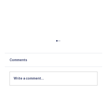
Comments
Write a comment...
Gratis PPN rumah, bisnis properti
diperkirakan semakin baik