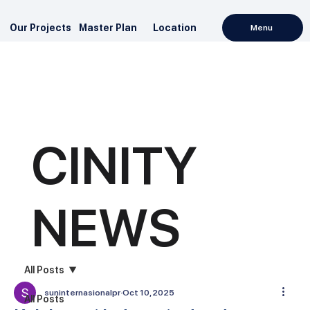
Our Projects
Master Plan
Location
Menu
CINITY
NEWS
All Posts
suninternasionalpr
Oct 10, 2025
All Posts