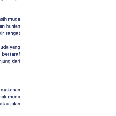
sih muda 
n hunian 
ir sangat 
muda yang 
 bertaraf 
jung dari 
 makanan 
nak muda 
tau jalan 