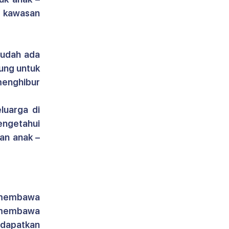
 kawasan 
udah ada 
ung untuk 
enghibur 
uarga di 
engetahui 
an anak – 
 membawa 
 membawa 
apatkan 