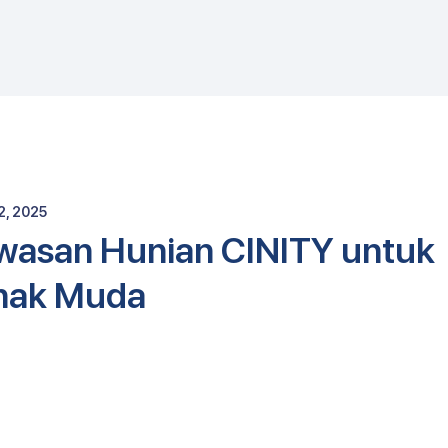
E
2, 2025
wasan Hunian CINITY untuk
nak Muda