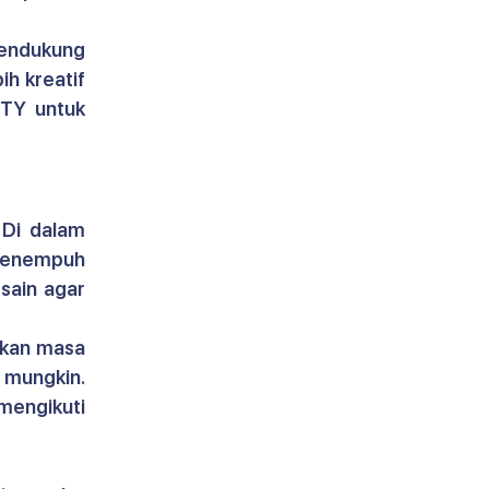
endukung 
 kreatif 
TY untuk 
Di dalam 
menempuh 
sain agar 
kan masa 
mungkin. 
ngikuti 