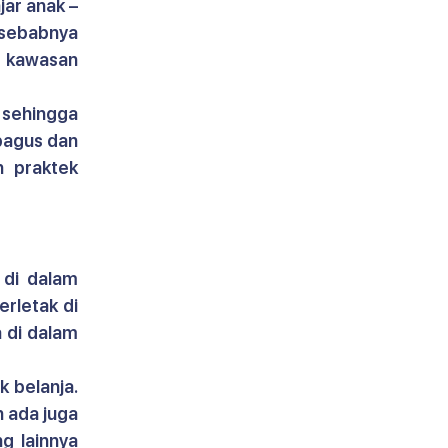
ar anak – 
 sebabnya 
 
kawasan 
sehingga 
agus dan 
 praktek 
Hunian ini juga sangat dekat dengan area komersial. Bahkan bisa dikatakan di dalam 
rletak di 
 di dalam 
 belanja. 
 ada juga 
 lainnya 