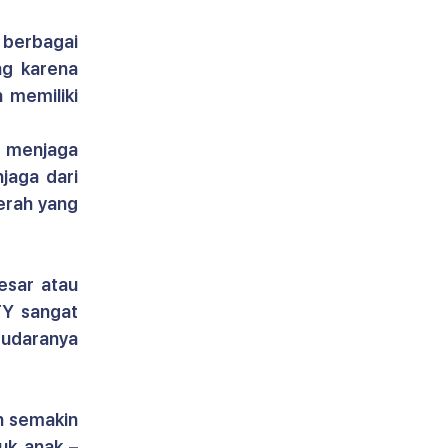
 berbagai 
ng karena 
memiliki 
 menjaga 
aga dari 
rah yang 
sar atau 
TY 
sangat 
udaranya 
n semakin 
uk anak – 