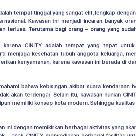
dalah tempat tinggal yang sangat elit, lengkap dengan
nternasional. Kawasan ini menjadi incaran banyak ora
an terluas. Terutama bagi orang – orang yang sudah 
h karena CINITY adalah tempat yang tepat untuk
erti menjaga kesehatan tubuh anggota keluarga, menj
erikan kenyamanan, karena kawasan ini berada di dae
ahami bahwa kebisingan akibat suara kendaraan be
idak akan terdengar. Selain itu, 
kawasan hunian CINI
pun memiliki konsep kota modern. Sehingga kualitas 
n ini dengan memikirkan berbagai aktivitas yang aka
k – anak. CINITY menyediakan berbagai fasilitas unt