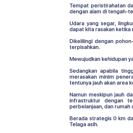
Tempat peristirahatan da
dengan alam di tengah-te
Udara yang segar, lingk
dapat kita rasakan ketika
Dikelilingi dengan poho
terpisahkan.
Mewujudkan kehidupan yan
Sedangkan apabila ting
merasakan minim peneran
tentunya jauh akan area 
Namun meskipun jauh dari
infrastruktur dengan t
perbelanjaan, dan rumah
Berada strategis 0 km dari
Telaga asih.