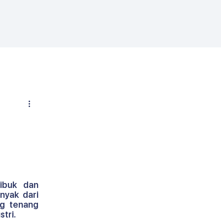
buk dan 
yak dari 
g tenang 
stri.