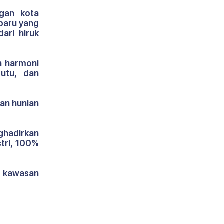
an kota 
aru yang 
ri hiruk 
 harmoni 
utu, dan 
an hunian 
Mengusung konsep When Nature Meets Future, Cinity akan menghadirkan 
tri, 100% 
 kawasan 