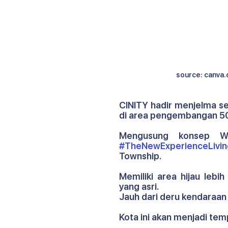
source: canva
CINITY hadir menjelma seb
di area pengembangan 500h
#TheNewExperienceLivin
Township.
Memiliki area hijau leb
yang asri.
Jauh dari deru kendaraan d
Kota ini akan menjadi te