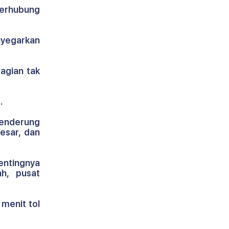
terhubung 
yegarkan 
gian tak 
.
enderung 
sar, dan 
entingnya 
h, pusat 
menit tol 