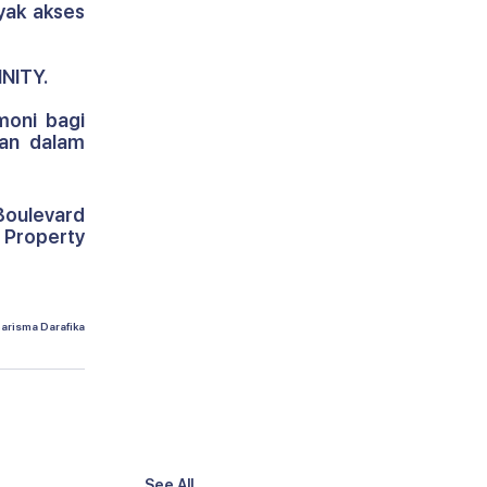
ak akses 
INITY.
oni bagi 
an dalam 
Boulevard 
Property 
harisma Darafika
See All