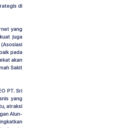
tegis di 
rnet yang 
kuat juga 
(Asosiasi 
baik pada 
ekat akan 
mah Sakit 
O PT. Sri 
nis yang 
, atraksi 
ngan Alun-
ngkatkan 