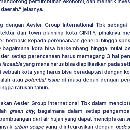
 mendorong pertumbuhan ekonomi, dan menarik investa
daerah.” jelasnya.
g dengan Aesler Group International Tbk sebagai k
tektur dan town planning kota CINITY, pihaknya men
 berbasis kepada perencanaan general hingga spesifi
g
 bagaimana kota bisa berkembang hingga mulai be
n 
faceable
 yang mana harus bisa diaplikasikan pada seti
 sebuah kota yang harus bisa beradaptasi dengan kon
alah atau 
potential issue
 di masa depan dengan per
ingga ratusan tahun.
takan Aesler Group International Tbk dalam mencipta
lah 
green city
, bagaimana dalam setiap pengemba
mbuangan dari air hujan yang dapat menciptakan 
s
anyak 
urban scape
 yang diintegrasikan dengan 