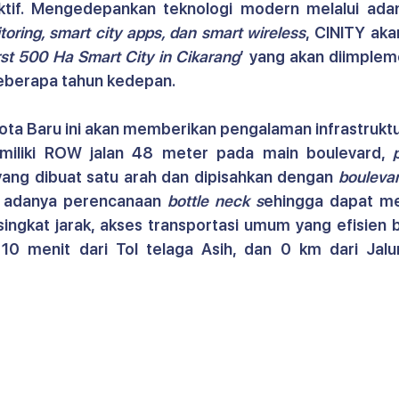
ktif. Mengedepankan teknologi modern melalui ada
toring, smart city apps, dan smart wireless
, CINITY aka
rst 500 Ha Smart City in Cikarang
’ yang akan diimplem
eberapa tahun kedepan. 
a Baru ini akan memberikan pengalaman infrastruktur
emiliki ROW jalan 48 meter pada main boulevard, 
 yang dibuat satu arah dan dipisahkan dengan 
bouleva
k adanya perencanaan 
bottle neck s
ehingga
dapat me
gkat jarak, akses transportasi umum yang efisien be
 10 menit dari Tol telaga Asih, dan 0 km dari Jalur