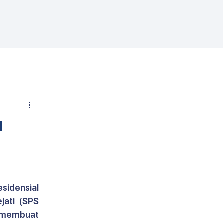
u
sidensial 
ati (SPS 
 membuat 