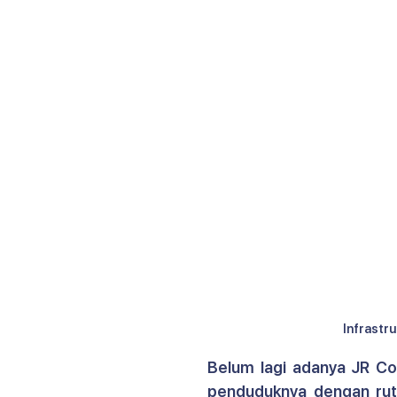
Infrastr
Belum lagi adanya JR Con
penduduknya dengan rute