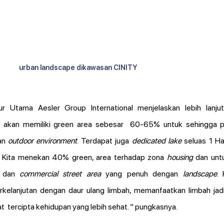
urban landscape dikawasan CINITY
r Utama Aesler Group International menjelaskan lebih lanjut
akan memiliki green area sebesar  60-65% untuk sehingga p
an 
outdoor environment
. Terdapat juga 
dedicated lake
 seluas 1 Ha
. Kita menekan 40% green, area terhadap zona 
housing
 dan unt
 dan 
commercial street area
 yang penuh dengan 
landscape
. 
kelanjutan dengan daur ulang limbah, memanfaatkan limbah jad
  tercipta kehidupan yang lebih sehat. ” pungkasnya.