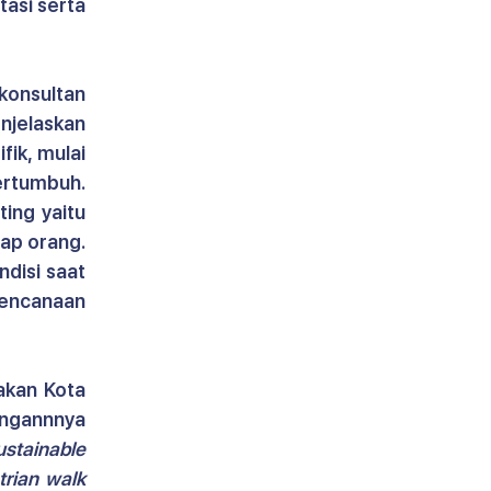
si serta 
onsultan 
jelaskan 
k, mulai 
rtumbuh. 
Adapun dalam visi misi Aisler setiap perencanaan harus memegang 3 hal penting yaitu 
ap orang. 
disi saat 
encanaan 
kan Kota 
ngannnya 
ustainable 
pedestrian walk 