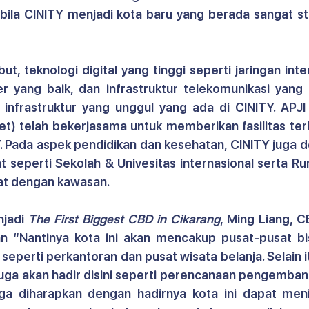
la CINITY menjadi kota baru yang berada sangat stra
ut, teknologi digital yang tinggi seperti jaringan inte
er yang baik, dan infrastruktur telekomunikasi yang 
 infrastruktur yang unggul yang ada di CINITY. APJI 
t) telah bekerjasama untuk memberikan fasilitas ter
TY. Pada aspek pendidikan dan kesehatan, CINITY juga d
kat seperti Sekolah & Univesitas internasional serta Ru
at dengan kawasan.
jadi 
The First Biggest CBD in Cikarang
, Ming Liang, CE
an “Nantinya kota ini akan mencakup pusat-pusat bis
erti perkantoran dan pusat wisata belanja. Selain itu
juga akan hadir disini seperti perencanaan pengemba
gga diharapkan dengan hadirnya kota ini dapat meni