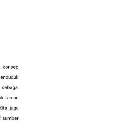
 konsep 
enduduk 
 sebagai 
uk taman 
Kita juga 
i sumber 