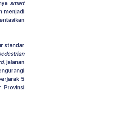
nya 
smart 
n menjadi 
entasikan 
 standar 
pedestrian 
rd
, jalanan 
ngurangi 
rjarak 5 
 Provinsi 