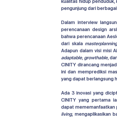
kualitas hidup penduduk,
pengunjung dari berbagai 
Dalam interview langsun
perencanaan design arsi
bahwa perencanaan Aesler
dari skala 
masterplannin
adaptable, growthable
, da
CINITY dirancang menjadi
ini dan memprediksi mas
yang dapat berlangsung h
Ada 3 inovasi yang dicip
CINITY yang pertama ia
dapat mememanfaatkan pe
living
, mengaplikasikan b