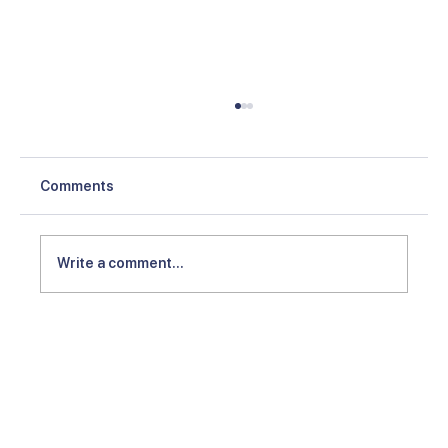
Comments
Write a comment...
Pentingnya Memilih Hunian yang
Strategis di Cikarang