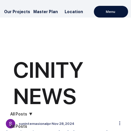
Our Projects
Master Plan
Location
Menu
CINITY
NEWS
All Posts
suninternasionalpr
Nov 28, 2024
All Posts