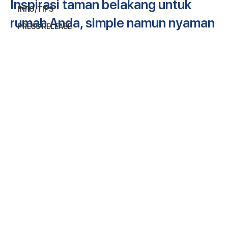
Inspirasi taman belakang untuk
INFO/TIPS
rumah Anda, simple namun nyaman
PRESS RELEASE