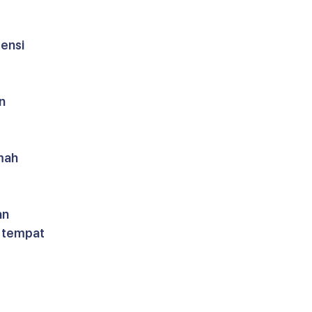
ensi 
n 
mah 
n 
 tempat 