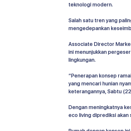
teknologi modern.
Salah satu tren yang palin
mengedepankan keseimban
Associate Director Market
ini menunjukkan pergeser
lingkungan.
“Penerapan konsep ramah l
yang mencari hunian nyam
keterangannya, Sabtu (2
Dengan meningkatnya kesa
eco living diprediksi aka
Rumah dengan konsep ini 