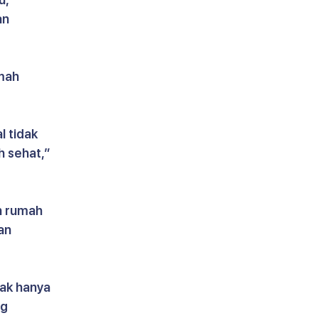
n 
mah 
 tidak 
h sehat,” 
 rumah 
an 
ak hanya 
g 