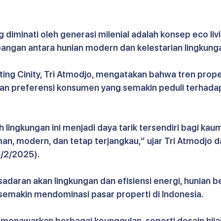
g diminati oleh generasi milenial adalah konsep eco livi
gan antara hunian modern dan kelestarian lingkung
ing Cinity, Tri Atmodjo, mengatakan bahwa tren prope
an preferensi konsumen yang semakin peduli terhada
ingkungan ini menjadi daya tarik tersendiri bagi kaum
an, modern, dan tetap terjangkau,” ujar Tri Atmodjo d
2/2/2025).
daran akan lingkungan dan efisiensi energi, hunian b
n semakin mendominasi pasar properti di Indonesia.
menawarkan berbagai keunggulan, seperti desain hijau