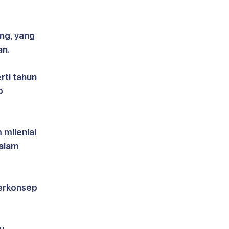
ng, yang 
an.
rti tahun 
p 
 milenial 
alam 
erkonsep 
, 