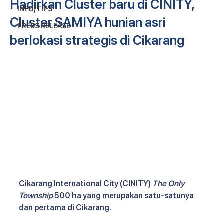
Hadirkan Cluster baru di CINITY,
INFO/TIPS
Cluster SAMIYA hunian asri
PRESS RELEASE
berlokasi strategis di Cikarang
Cikarang International City (CINITY) 
The Only 
Township
 500 ha yang merupakan satu-satunya 
dan pertama di Cikarang.