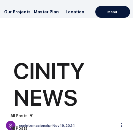
Our Projects
Master Plan
Location
Menu
CINITY
NEWS
All Posts
suninternasionalpr
Nov 19, 2024
All Posts