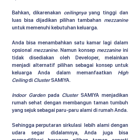
Bahkan, dikarenakan 
ceilingnya
 yang tinggi dan 
luas bisa dijadikan pilihan tambahan 
mezzanine 
untuk memenuhi kebutuhan keluarga.
Anda bisa menambahkan satu kamar lagi dalam 
opsional 
mezzanine
. Namun konsep 
mezzanine
 ini 
tidak disediakan oleh Developer, melainkan 
menjadi alternatif pilihan sebagai konsep untuk 
keluarga Anda dalam memanfaatkan 
High 
Ceiling
 di 
Cluster
 SAMIYA. 
Indoor Garden
 pada 
Cluster
 SAMIYA menjadikan 
rumah sehat dengan membangun taman tumbuh 
yang sejuk sebagai paru-paru alami di rumah Anda.
Sehingga perputaran sirkulasi  lebih alami dengan 
udara segar didalamnya, Anda juga bisa 