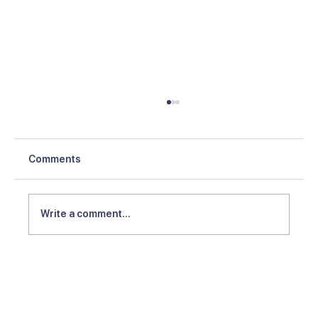
Comments
Write a comment...
Gratis PPN rumah, bisnis properti
diperkirakan semakin baik