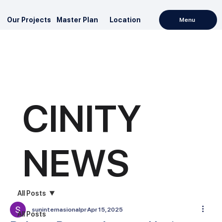
Our Projects
Master Plan
Location
Menu
CINITY
NEWS
All Posts
suninternasionalpr
Apr 15, 2025
All Posts