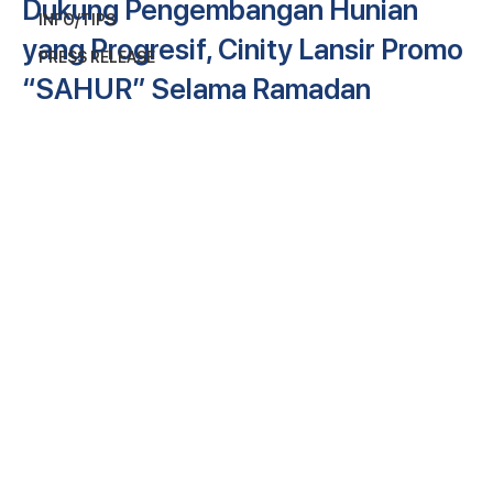
Dukung Pengembangan Hunian
INFO/TIPS
yang Progresif, Cinity Lansir Promo
PRESS RELEASE
“SAHUR” Selama Ramadan