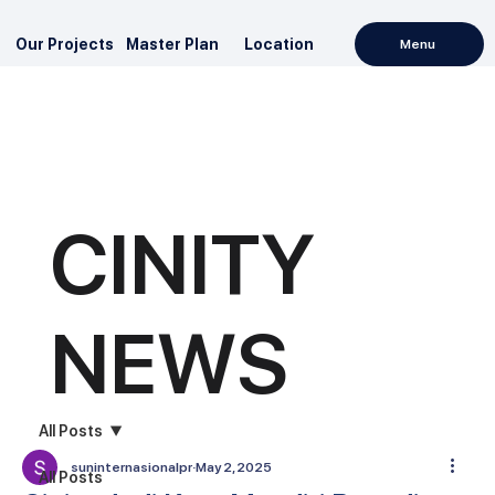
Our Projects
Master Plan
Location
Menu
CINITY
NEWS
All Posts
suninternasionalpr
May 2, 2025
All Posts