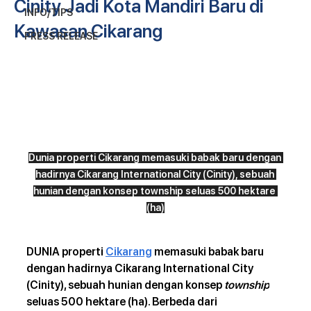
Cinity Jadi Kota Mandiri Baru di
INFO/TIPS
Kawasan Cikarang
PRESS RELEASE
Dunia properti Cikarang memasuki babak baru dengan 
hadirnya Cikarang International City (Cinity), sebuah 
hunian dengan konsep township seluas 500 hektare 
(ha)
DUNIA properti 
Cikarang
 memasuki babak baru 
dengan hadirnya Cikarang International City 
(Cinity), sebuah hunian dengan konsep 
township
seluas 500 hektare (ha). Berbeda dari 