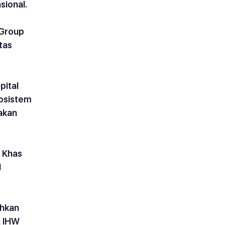
sional.
Group 
tas 
ital 
osistem 
akan 
 Khas 
 
hkan 
 IHW 