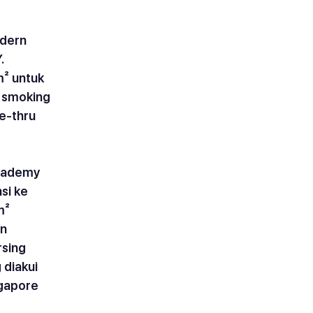
dern 
. 
² untuk 
 smoking 
e-thru 
cademy 
si ke 
m² 
n 
rsing 
 diakui 
gapore 