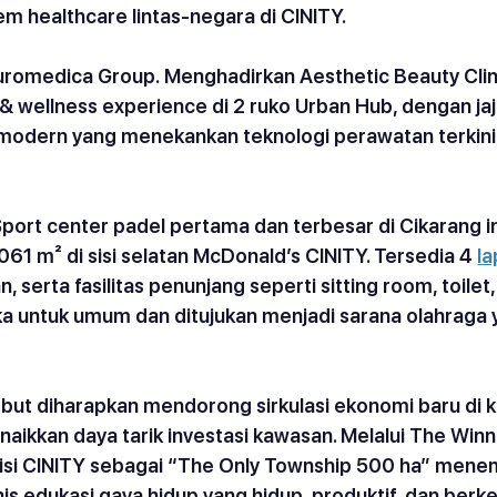
 healthcare lintas-negara di CINITY.
Euromedica Group.
 Menghadirkan Aesthetic Beauty Clin
& wellness experience di 2 ruko Urban Hub, dengan jaj
 modern yang menekankan teknologi perawatan terkini
Sport center padel pertama dan terbesar di Cikarang in
1 m² di sisi selatan McDonald’s CINITY. Tersedia 4 
l
, serta fasilitas penunjang seperti sitting room, toilet,
ka untuk umum dan ditujukan menjadi sarana olahraga 
but diharapkan mendorong sirkulasi ekonomi baru di k
aikkan daya tarik investasi kawasan. Melalui The Winni
si CINITY sebagai “The Only Township 500 ha” mene
s edukasi gaya hidup yang hidup, produktif, dan berke