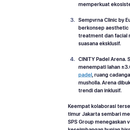
memperkuat ekosistem
Sempvrna Clinic by 
berkonsep aesthetic 
treatment dan facial
suasana eksklusif.
CINITY Padel Arena.
 
menempati lahan ±3.06
padel
, ruang cadangan
musholla. Arena dibu
trendi dan inklusif.
Keempat kolaborasi terse
timur Jakarta sembari men
SPS Group menegaskan vi
keseimbangan hunian bisni