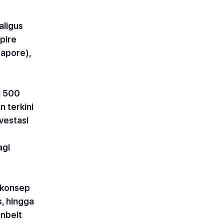
aligus 
spire 
apore), 
i 500 
 terkini 
vestasi 
gi 
 konsep 
, hingga 
nbelt 