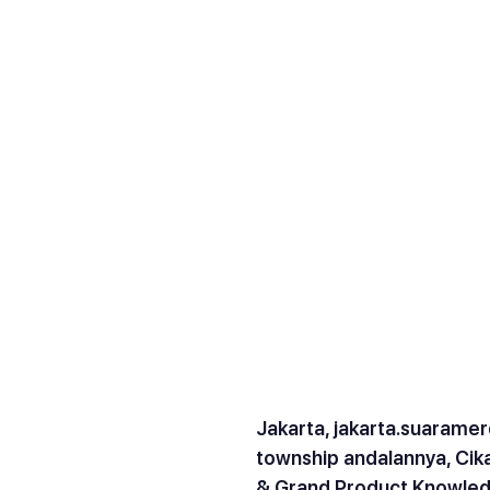
Jakarta, 
jakarta.suarame
township andalannya, Cika
& Grand Product Knowled