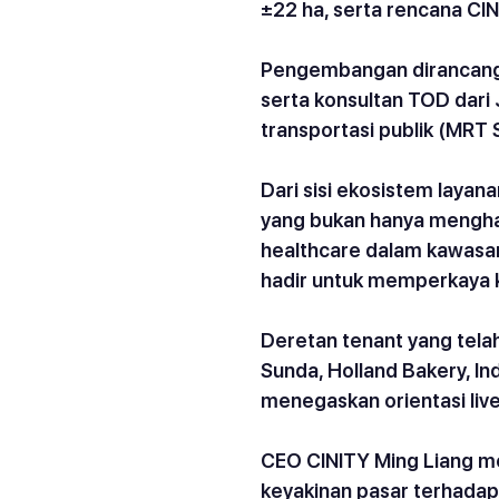
±22 ha, serta rencana CINI
Pengembangan dirancang 
serta konsultan TOD dari
transportasi publik (MRT 
Dari sisi ekosistem layan
yang bukan hanya mengha
healthcare dalam kawasan
hadir untuk memperkaya k
Deretan tenant yang tela
Sunda, Holland Bakery, In
menegaskan orientasi live
CEO CINITY Ming Liang m
keyakinan pasar terhadap