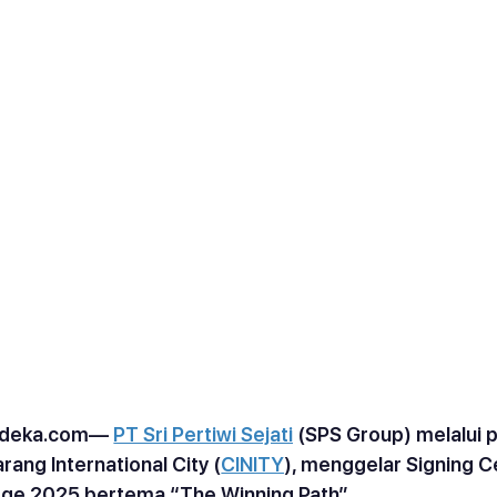
rdeka.com
—
PT Sri Pertiwi Sejati
 (SPS Group) melalui 
rang International City (
CINITY
), menggelar Signing 
ge 2025 bertema “The Winning Path”.