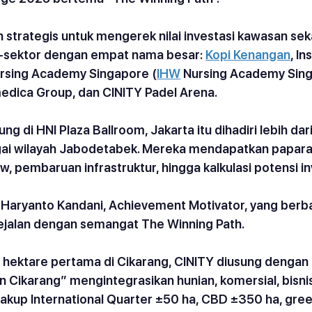
n strategis untuk mengerek nilai investasi kawasan sek
s-sektor dengan empat nama besar: 
Kopi Kenangan
, In
ursing Academy Singapore (
IHW
 Nursing Academy Sing
edica Group, dan CINITY Padel Arena.
g di HNI Plaza Ballroom, Jakarta itu dihadiri lebih dar
gai wilayah Jabodetabek. Mereka mendapatkan paparan
, pembaruan infrastruktur, hingga kalkulasi potensi in
Haryanto Kandani, Achievement Motivator, yang berba
sejalan dengan semangat The Winning Path.
 hektare pertama di Cikarang, CINITY diusung dengan
 Cikarang” mengintegrasikan hunian, komersial, bisnis
akup International Quarter ±50 ha, CBD ±350 ha, gree