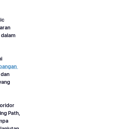
ic 
aran 
 dalam 
i 
apangan 
 dan 
yang 
oridor 
ng Path, 
mpa 
lanjutan.