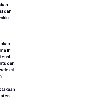
kkan 
si dan 
akin 
 
 akan 
a ini 
tensi 
nts dan 
seleksi 
n 
ptakaan 
aten 