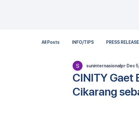
All Posts
INFO/TIPS
PRESS RELEAS
suninternasionalpr
Dec 5
CINITY Gaet 
Cikarang seb