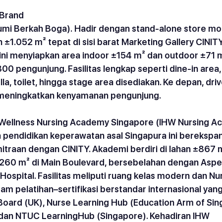
 Brand
umi Berkah Boga).
 Hadir dengan stand-alone store mo
 ±1.052 m² tepat di sisi barat Marketing Gallery CINITY
 ini menyiapkan area indoor ±154 m² dan outdoor ±71 m
0 pengunjung. Fasilitas lengkap seperti dine-in area,
la, toilet, hingga stage area disediakan. Ke depan, driv
k meningkatkan kenyamanan pengunjung.
& Wellness Nursing Academy Singapore (IHW Nursing A
pendidikan keperawatan asal Singapura ini berekspan
mitraan dengan CINITY. Akademi berdiri di lahan ±867 
260 m² di Main Boulevard, bersebelahan dengan Aspe
 Hospital. Fasilitas meliputi ruang kelas modern dan Nu
ram pelatihan–sertifikasi berstandar internasional yang
oard (UK), Nurse Learning Hub (Education Arm of Sin
 dan NTUC LearningHub (Singapore). Kehadiran IHW 